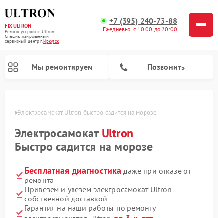
+7 (395) 240-73-88
FIX-ULTRON
Ежедневно, с 10:00 до 20:00
Ремонт устройств Ultron
Специализированный
cервисный центр г.
Иркутск
Мы ремонтируем
Позвонить
утске
Электросамокат Ultron быстро садится на морозе
Ремонт электросамокатов Ultron
Электросамокат
Ultron
Быстро садится на морозе
Бесплатная диагностика
даже при отказе от
ремонта
Привезем и увезем электросамокат Ultron
собственной доставкой
Гарантия на наши работы по ремонту
до 3-х лет
электросамокатов Ultron