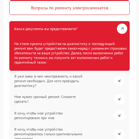
Вопросы по ремонту электросамокатов
Какие документы вы предоставляете?
На этапе приема устройства на диагностику и последующий
ремонт вам будет предоставлен заказ-наряд с указанием страховых
обязательств на ваше устройство. Далее, после выполнения работ
по ремонту техники, вы получите акт выполненных работ и
гарантийный талон.
Я уже знаю в чем неисправность и какой
ремонт необходим. Для чего проводить
диагностику?
Мне нужен срочный ремонт. Сможете
сделать?
Я хочу, чтобы мое устройство
ремонтировали при мне.
Я хочу, чтобы мое устройство
ремонтировалось только оригинальными
запчастями.