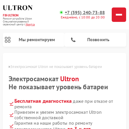
+7 (395) 240-73-88
FIX-ULTRON
Ежедневно, с 10:00 до 20:00
Ремонт устройств Ultron
Специализированный
cервисный центр г.
Иркутск
Мы ремонтируем
Позвонить
утске
Электросамокат Ultron не показывает уровень батареи
Ремонт электросамокатов Ultron
Электросамокат
Ultron
Не показывает уровень батареи
Бесплатная диагностика
даже при отказе от
ремонта
Привезем и увезем электросамокат Ultron
собственной доставкой
Гарантия на наши работы по ремонту
до 3-х лет
электросамокатов Ultron