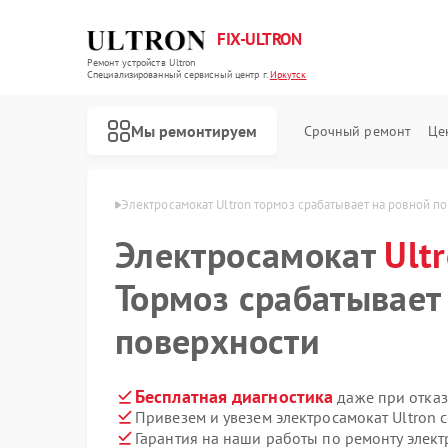
FIX-ULTRON
Ремонт устройств Ultron
Специализированный cервисный центр г.
Иркутск
Мы ремонтируем
Срочный ремонт
Це
Ремонт электросамокатов Ultron
в Ultron в Иркутске
Электросамокат Ultron тормоз срабатывает на ровной п
Электросамокат
Ult
Тормоз срабатывает
поверхности
Бесплатная диагностика
даже при отказ
Привезем и увезем электросамокат Ultron 
Гарантия на наши работы по ремонту элект