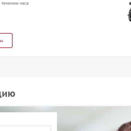
 течении часа
ны
цию