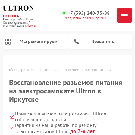
+7 (395) 240-73-88
FIX-ULTRON
Ежедневно, с 10:00 до 20:00
Ремонт устройств Ultron
Специализированный
cервисный центр г.
Иркутск
Мы ремонтируем
Позвонить
утске
Электросамокат Ultron восстановление разъемов питания
Ремонт электросамокатов Ultron
Восстановление разъемов питания
на электросамокате Ultron в
Иркутске
Привезем и увезем электросамокат Ultron
собственной доставкой
Гарантия на наши работы по ремонту
до 3-х лет
электросамокатов Ultron