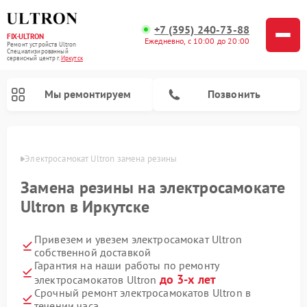
+7 (395) 240-73-88
FIX-ULTRON
Ежедневно, с 10:00 до 20:00
Ремонт устройств Ultron
Специализированный
cервисный центр г.
Иркутск
Мы ремонтируем
Позвонить
утске
Электросамокат Ultron замена резины
Ремонт электросамокатов Ultron
Замена резины на электросамокате
Ultron в Иркутске
Привезем и увезем электросамокат Ultron
собственной доставкой
Гарантия на наши работы по ремонту
до 3-х лет
электросамокатов Ultron
Срочный ремонт электросамокатов Ultron в
течении часа