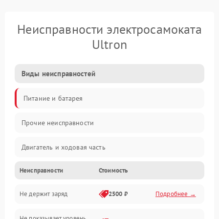
Неисправности электросамоката
Ultron
Виды неисправностей
Питание и батарея
Прочие неисправности
Двигатель и ходовая часть
Неисправности
Стоимость
Тормоза и безопасность
Не держит заряд
2500 ₽
Подробнее →
Подвеска и колеса
Не показывает уровень