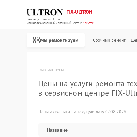
FIX-ULTRON
Ремонт устройств Ultron
Специализированный cервисный центр г.
Иркутск
Мы ремонтируем
Срочный ремонт
Це
Ремонт электросамокатов Ultron
главная
цены
Цены на услуги ремонта тех
в сервисном центре FIX-Ult
Цены актуальны на текущую дату 07.08.2026
Название