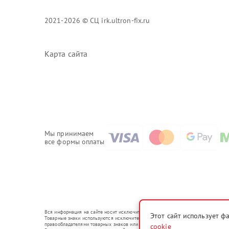
2021-2026 © СЦ irk.ultron-fix.ru
Карта сайта
Мы принимаем
все формы оплаты
Вся информация на сайте носит исключительно справочный характер.
Этот сайт использует ф
Товарные знаки используются исключительно для описания устройств, в отношении
правообладателями товарных знаков или их официальными представителями.
cookie