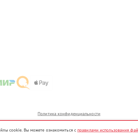
Политика конфиденциальности
айлы cookie. Вы можете ознакомиться с
правилами использования фа
 которых сервисные центры irk.ultron-fix.ru предоставляют услуги по ремонту. Услуги оказываются