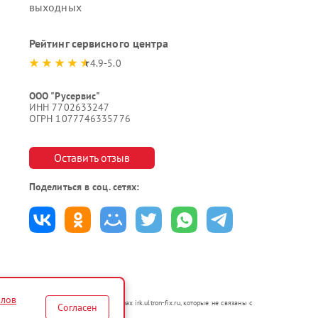
выходных
Рейтинг сервисного центра
4.9-5.0
ООО "Русервис"
ИНН 7702633247
ОГРН 1077746335776
Оставить отзыв
Поделиться в соц. сетях:
йлов
 в неавторизованных сервисных центрах irk.ultron-fix.ru, которые не связаны с
Согласен