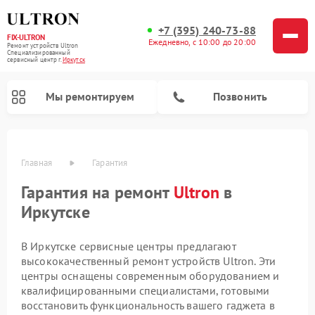
+7 (395) 240-73-88
FIX-ULTRON
Ежедневно, с 10:00 до 20:00
Ремонт устройств Ultron
Специализированный
cервисный центр г.
Иркутск
Мы ремонтируем
Позвонить
Главная
Гарантия
Ремонт электросамокатов Ultron
Гарантия на ремонт
Ultron
в
Иркутске
В Иркутске сервисные центры предлагают
высококачественный ремонт устройств Ultron. Эти
центры оснащены современным оборудованием и
квалифицированными специалистами, готовыми
восстановить функциональность вашего гаджета в